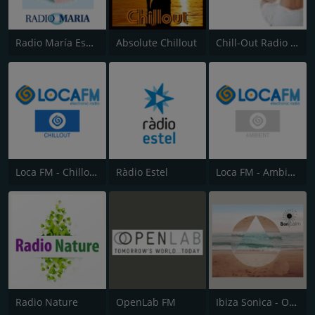
Radio María España
Absolute Chillout
Chill-Out Radio Gaia
Loca FM - Chillout
Ràdio Estel
Loca FM - Ambient
Radio Nature
OpenLab FM
Ibiza Sonica - Ocean Ibiza Radio