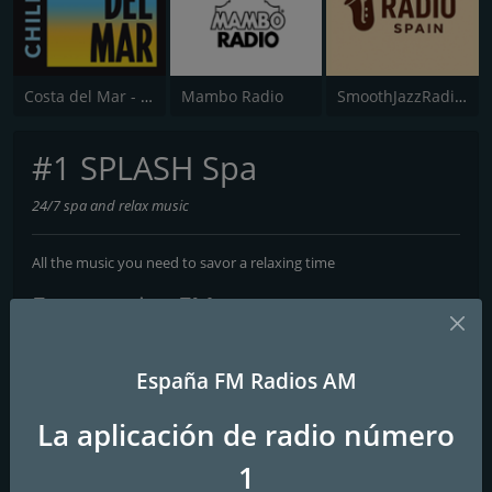
Costa del Mar - Chillout
Mambo Radio
SmoothJazzRadio.es
#1 SPLASH Spa
24/7 spa and relax music
All the music you need to savor a relaxing time
Frecuencias FM
Madrid
: Online
España FM Radios AM
Contactos
La aplicación de radio número
Página web:
https://www.splashradio.eu
1