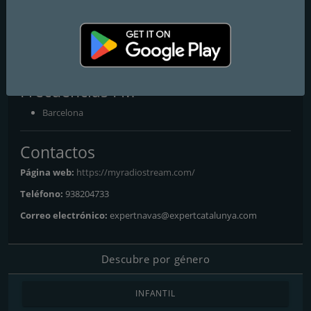
80S Rick Astley & Friends
80s-pop-dance-
The best memories and news of Rick and his friends
Frecuencias FM
Barcelona
Contactos
Página web:
https://myradiostream.com/
Teléfono:
938204733
Correo electrónico:
expertnavas@expertcatalunya.com
Descubre por género
INFANTIL