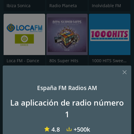
Ibiza Sonica
Radio Planeta
Inolvidable FM
Loca FM - Dance
80s Super Hits
1000 HITS Sweet Radio
España FM Radios AM
La aplicación de radio número
1
La Mega Radio 91.7 FM
80s 90s 2000s Super Hits UK
Aire FM
4.8
+500k