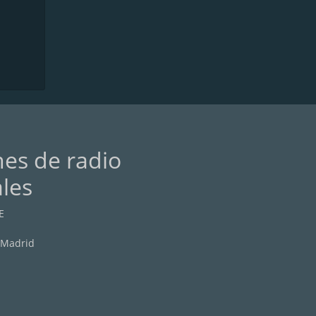
nes de radio
ales
E
 Madrid