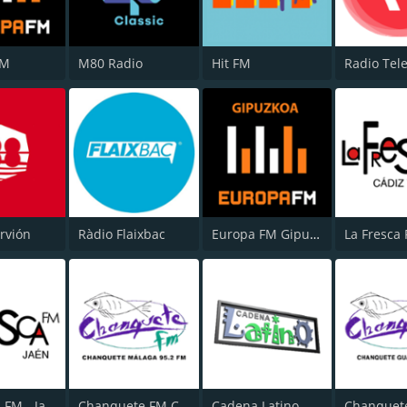
FM
M80 Radio
Hit FM
Radio Tel
rvión
Ràdio Flaixbac
Europa FM Gipuzkoa
La Fresca FM - Jaén
Chanquete FM Costa del Sol
Cadena Latino