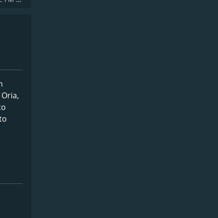
n
 Oria,
to
to