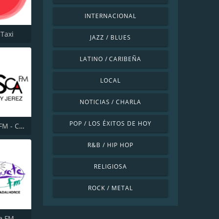
INTERNACIONAL
eTaxi
JAZZ / BLUES
LATINO / CARIBEÑA
LOCAL
NOTICIAS / CHARLA
POP / LOS ÉXITOS DE HOY
La Fresca FM - Cádiz y Jerez
R&B / HIP HOP
RELIGIOSA
ROCK / METAL
Chanquete FM Guadalhorce