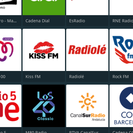
Onda Cero - Madrid
Cadena Dial
EsRadio
100
Kiss FM
Radiolé
Rock FM
o 5
M80 Radio
RTVA CanalSur Radio