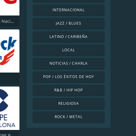
INTERNACIONAL
RNE Radio Nacional (Radio 1)
JAZZ / BLUES
LATINO / CARIBEÑA
LOCAL
NOTICIAS / CHARLA
POP / LOS ÉXITOS DE HOY
R&B / HIP HOP
RELIGIOSA
ROCK / METAL
Cadena COPE Barcelona