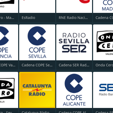
Onda Cero - Madrid
EsRadio
RNE Radio Nacional (Radio 1)
Cadena COPE Valencia
Cadena COPE Sevilla
Cadena SER Radio Sevilla
Onda Cero - Sevilla
Catalunya Ràdio
Cadena COPE Alicante