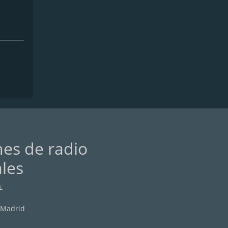
nes de radio
ales
E
 Madrid