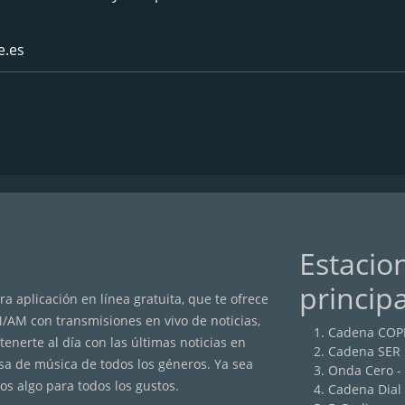
e.es
Estacio
princip
a aplicación en línea gratuita, que te ofrece
M/AM con transmisiones en vivo de noticias,
Cadena COP
nerte al día con las últimas noticias en
Cadena SER
sa de música de todos los géneros. Ya sea
Onda Cero -
os algo para todos los gustos.
Cadena Dial