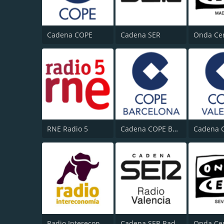
Cadena COPE
Cadena SER
RNE Radio 5
Cadena COPE Barcelona
Radio Intereconomía
Cadena SER Radio Valencia