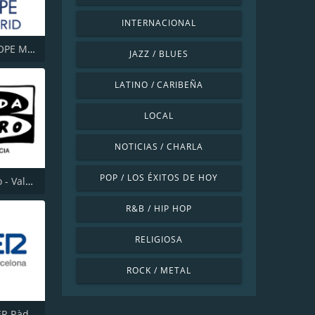
INTERNACIONAL
Cadena COPE Madrid
JAZZ / BLUES
LATINO / CARIBEÑA
LOCAL
NOTICIAS / CHARLA
POP / LOS ÉXITOS DE HOY
Onda Cero - Valencia
R&B / HIP HOP
RELIGIOSA
ROCK / METAL
Cadena SER Ràdio Barcelona