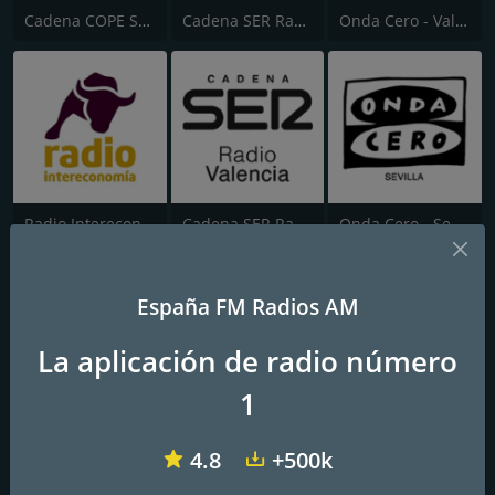
Cadena COPE Sevilla
Cadena SER Radio Sevilla
Onda Cero - Valencia
Radio Intereconomía
Cadena SER Radio Valencia
Onda Cero - Sevilla
España FM Radios AM
La aplicación de radio número
1
Catalunya Ràdio
Cadena COPE Alicante
Cadena SER Ràdio Barcelona
4.8
+500k