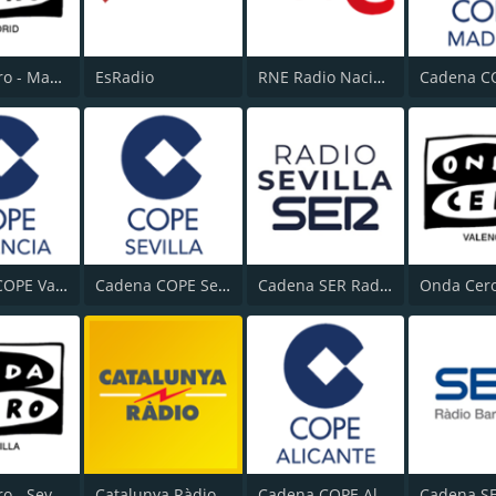
Onda Cero - Madrid
EsRadio
RNE Radio Nacional (Radio 1)
Cadena COPE Valencia
Cadena COPE Sevilla
Cadena SER Radio Sevilla
Onda Cero - Sevilla
Catalunya Ràdio
Cadena COPE Alicante