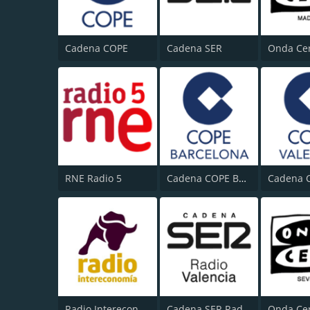
Cadena COPE
Cadena SER
RNE Radio 5
Cadena COPE Barcelona
Radio Intereconomía
Cadena SER Radio Valencia