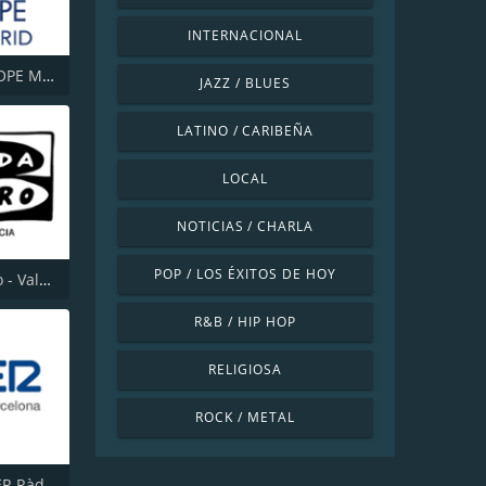
INTERNACIONAL
Cadena COPE Madrid
JAZZ / BLUES
LATINO / CARIBEÑA
LOCAL
NOTICIAS / CHARLA
POP / LOS ÉXITOS DE HOY
Onda Cero - Valencia
R&B / HIP HOP
RELIGIOSA
ROCK / METAL
Cadena SER Ràdio Barcelona