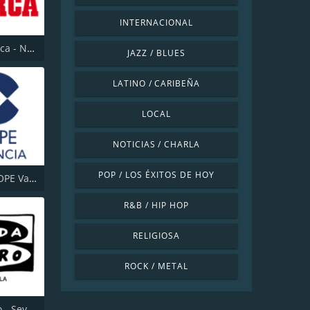
INTERNACIONAL
Radio Marca - Nacional
JAZZ / BLUES
LATINO / CARIBEÑA
LOCAL
NOTICIAS / CHARLA
POP / LOS ÉXITOS DE HOY
Cadena COPE Valencia
R&B / HIP HOP
RELIGIOSA
ROCK / METAL
Onda Cero - Sevilla