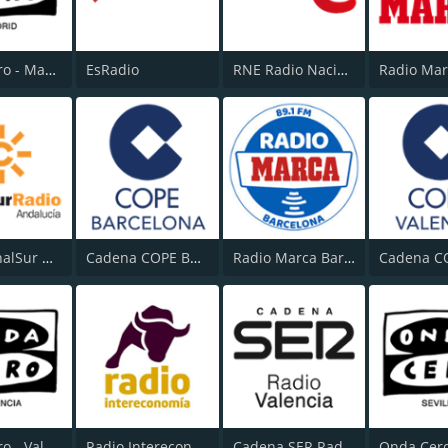
Onda Cero - Madrid
EsRadio
RNE Radio Nacional (Radio 1)
RTVA CanalSur Radio
Cadena COPE Barcelona
Radio Marca Barcelona
Onda Cero - Valencia
Radio Intereconomía
Cadena SER Radio Valencia