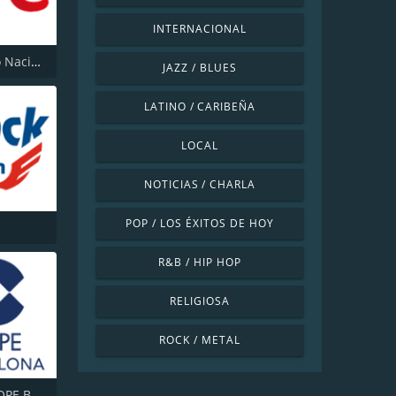
INTERNACIONAL
RNE Radio Nacional (Radio 1)
JAZZ / BLUES
LATINO / CARIBEÑA
LOCAL
NOTICIAS / CHARLA
POP / LOS ÉXITOS DE HOY
R&B / HIP HOP
RELIGIOSA
ROCK / METAL
Cadena COPE Barcelona