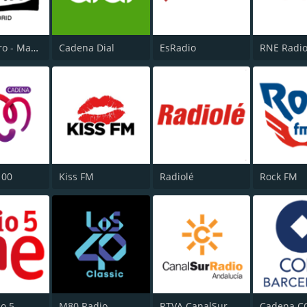
Onda Cero - Madrid
Cadena Dial
EsRadio
100
Kiss FM
Radiolé
Rock FM
o 5
M80 Radio
RTVA CanalSur Radio