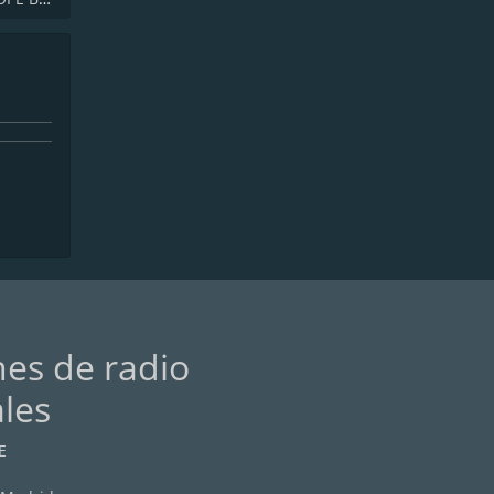
nes de radio
ales
E