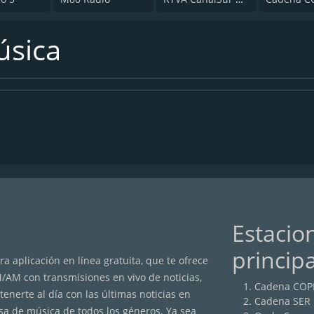
úsica
Estacio
princip
a aplicación en línea gratuita, que te ofrece
M/AM con transmisiones en vivo de noticias,
Cadena COP
nerte al día con las últimas noticias en
Cadena SER
sa de música de todos los géneros. Ya sea