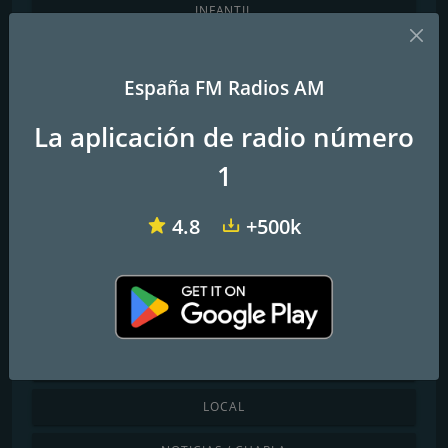
INFANTIL
CHILLOUT / SALA DE ESTAR
España FM Radios AM
MÚSICA CLÁSICA
La aplicación de radio número
COMEDIA
1
COUNTRY
4.8
+500k
DANCE / ELECTRÓNICA
INTERNACIONAL
JAZZ / BLUES
LATINO / CARIBEÑA
LOCAL