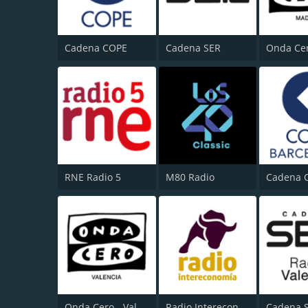
Cadena COPE
Cadena SER
RNE Radio 5
M80 Radio
Onda Cero - Valencia
Radio Intereconomía