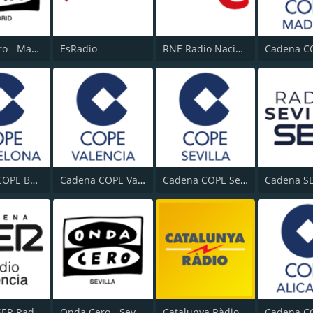
Onda Cero - Madrid
EsRadio
RNE Radio Nacional (Radio 1)
Cadena COPE Barcelona
Cadena COPE Valencia
Cadena COPE Sevilla
Cadena SER Radio Valencia
Onda Cero - Sevilla
Catalunya Ràdio