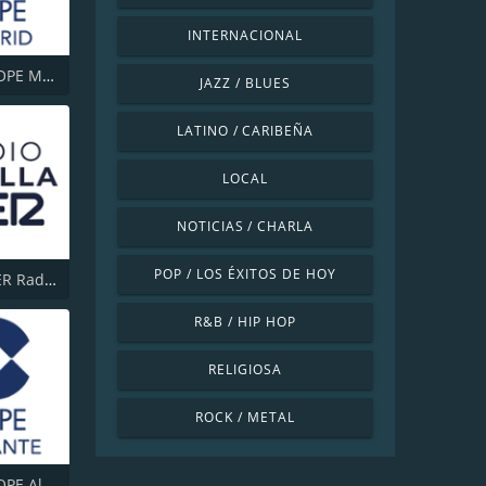
INTERNACIONAL
Cadena COPE Madrid
JAZZ / BLUES
LATINO / CARIBEÑA
LOCAL
NOTICIAS / CHARLA
POP / LOS ÉXITOS DE HOY
Cadena SER Radio Sevilla
R&B / HIP HOP
RELIGIOSA
ROCK / METAL
Cadena COPE Alicante