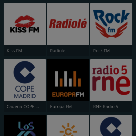
Kiss FM
Radiolé
Rock FM
Cadena COPE Madrid
Europa FM
RNE Radio 5