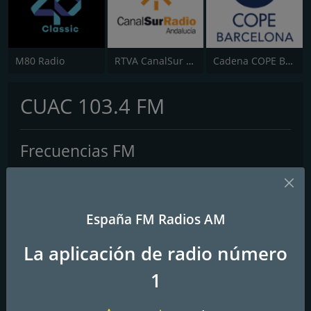
M80 Radio
RTVA CanalSur Radio
Cadena COPE Barcelona
CUAC 103.4 FM
Frecuencias FM
A Coruña
: 103.4 FM
Contactos
España FM Radios AM
Página web:
http://www.cuacfm.org/
La aplicación de radio número
1