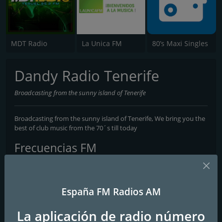
MDT Radio
La Unica FM
80’s Maxi Singles
Dandy Radio Tenerife
Broadcasting from the sunny island of Tenerife
Broadcasting from the sunny island of Tenerife, We bring you the
best of club music from the 70´s till today
Frecuencias FM
Adeje
: Online
Contactos
España FM Radios AM
Página web:
https://dandyeventstenerife.jimdofree.com/
La aplicación de radio número
Teléfono:
0034 604187580