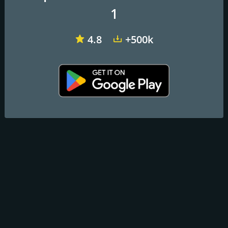
1
Correo electrónico:
dandyservicetenerife@gmail.com
4.8
+500k