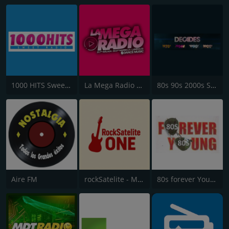
1000 HITS Sweet Radio
La Mega Radio 91.7 FM
80s 90s 2000s Super Hits UK
Aire FM
rockSatelite - MadridONE
80s forever Young