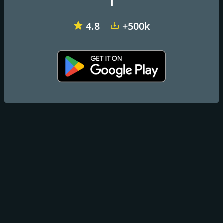
1
4.8
+500k