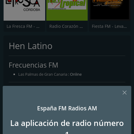
La Fresca FM - Córdoba
Radio Corazón Tropical FM
Fiesta FM - Levante
Hen Latino
Frecuencias FM
Las Palmas de Gran Canaria
: Online
Contactos
Página web:
https://henlatino.es.tl/
España FM Radios AM
Redes sociales
La aplicación de radio número