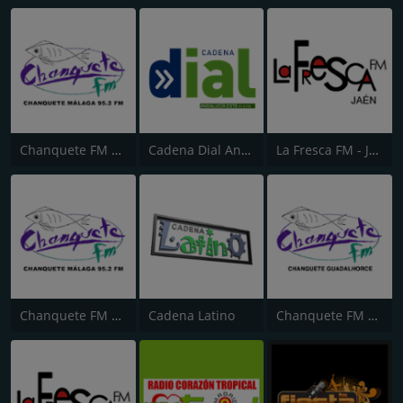
Chanquete FM Málaga
Cadena Dial Andalucía Este 91.8
La Fresca FM - Jaén
Chanquete FM Costa del Sol
Cadena Latino
Chanquete FM Guadalhorce