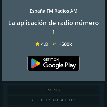
España FM Radios AM
La aplicación de radio número
M80 Radio
RTVA CanalSur Radio
Cadena COPE Barcelona
1
HIT24 Radio
4.8
+500k
Contactos
Página web:
http://www.rocksatelite.com
Descubre por género
INFANTIL
CHILLOUT / SALA DE ESTAR