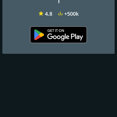
1
4.8
+500k