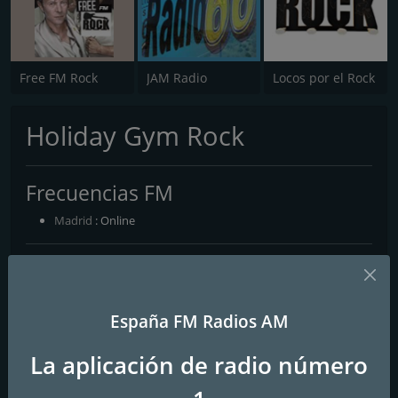
Free FM Rock
JAM Radio
Locos por el Rock
Holiday Gym Rock
Frecuencias FM
Madrid
: Online
Contactos
Página web:
https://holidaygym.es/
España FM Radios AM
Redes sociales
La aplicación de radio número