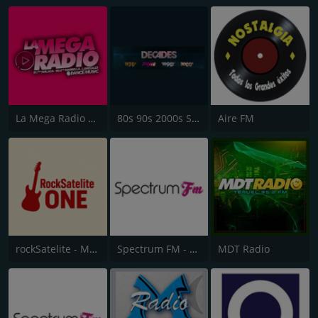
La Mega Radio 91.7 FM
80s 90s 2000s Super Hits UK
Aire FM
rockSatelite - MadridONE
Spectrum FM - Mallorca
MDT Radio