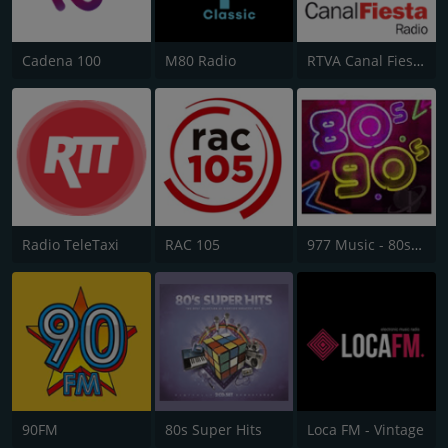
Cadena 100
M80 Radio
RTVA Canal Fiesta Radio
Radio TeleTaxi
RAC 105
977 Music - 80s 90s Super Pop Hits
90FM
80s Super Hits
Loca FM - Vintage