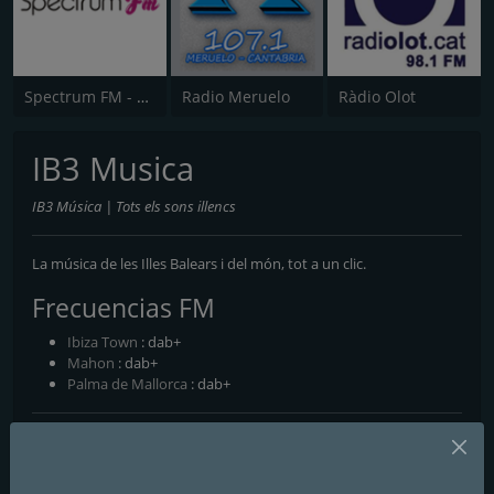
Spectrum FM - Costa del Sol
Radio Meruelo
Ràdio Olot
IB3 Musica
IB3 Música | Tots els sons illencs
La música de les Illes Balears i del món, tot a un clic.
Frecuencias FM
Ibiza Town
: dab+
Mahon
: dab+
Palma de Mallorca
: dab+
Contactos
Página web:
https://ib3.org/musica