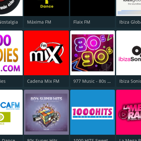
ostalgia
Máxima FM
Flaix FM
Ibiza Glob
ies
Cadena Mix FM
977 Music - 80s 90s Super Pop Hits
Ibiza Soni
- Dance
80s Super Hits
1000 HITS Sweet Radio