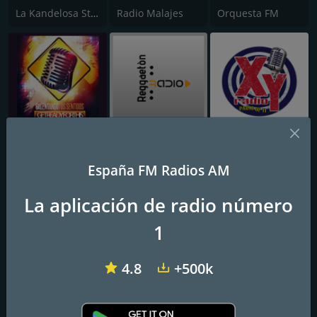
La Kandelosa Stereo
Radio Malajes
Orquesta FM
Zona Rumbera
Reggaetòn Radio
XY Radio Madrid Tv 90.5 FM
España FM Radios AM
La aplicación de radio número
1
4.8
+500k
Deluxe Radio - Latino
Perfect Salsa
Radio Verbena