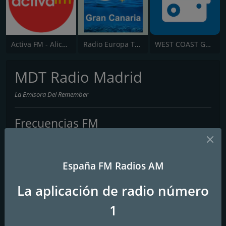
Activa FM - Alicante
Radio Europa Tenerife
WEST COAST Golden Radio
MDT Radio Madrid
La Emisora Del Remember
Frecuencias FM
Madrid
: DAB+
Contactos
España FM Radios AM
Página web:
https://www.mdtradio.com
La aplicación de radio número
1