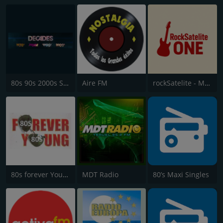
80s 90s 2000s Super Hits UK
Aire FM
rockSatelite - MadridONE
80s forever Young
MDT Radio
80’s Maxi Singles