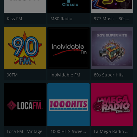
Kiss FM
M80 Radio
977 Music - 80s 90s Super Pop Hits
90FM
Inolvidable FM
80s Super Hits
Loca FM - Vintage
1000 HITS Sweet Radio
La Mega Radio 91.7 FM