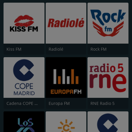
Kiss FM
Radiolé
Rock FM
Cadena COPE Madrid
Europa FM
RNE Radio 5