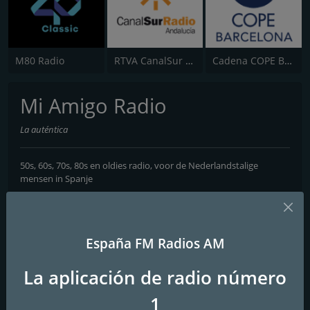
M80 Radio
RTVA CanalSur Radio
Cadena COPE Barcelona
Mi Amigo Radio
La auténtica
50s, 60s, 70s, 80s en oldies radio, voor de Nederlandstalige
mensen in Spanje
Contactos
Página web:
https://miamigo-radio.es
España FM Radios AM
Teléfono:
0031798890816
La aplicación de radio número
Correo electrónico:
edwardklein@miamigo-radio.es
1