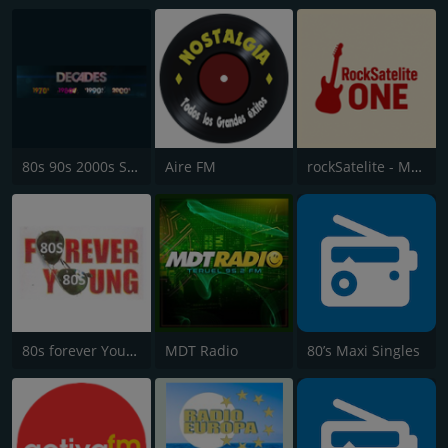
80s 90s 2000s Super Hits UK
Aire FM
rockSatelite - MadridONE
80s forever Young
MDT Radio
80’s Maxi Singles