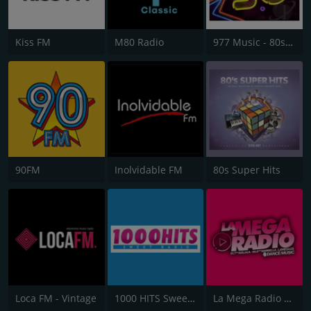
Kiss FM
M80 Radio
977 Music - 80s 90s Super Pop Hits
90FM
Inolvidable FM
80s Super Hits
Loca FM - Vintage
1000 HITS Sweet Radio
La Mega Radio 91.7 FM