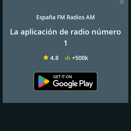
house music.
Frecuencias FM
España FM Radios AM
Ibiza Town
: Online
La aplicación de radio número
1
Contactos
Página web:
https://moveibizaclassics.com
4.8
+500k
Dirección:
Doctor Fleming, 35
Teléfono:
+34 611 840 717
Correo electrónico:
info@moveibiza.com