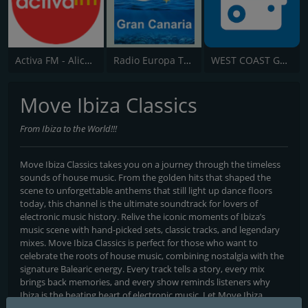
Activa FM - Alicante
Radio Europa Tenerife
WEST COAST Golden Radio
Move Ibiza Classics
From Ibiza to the World!!!
Move Ibiza Classics takes you on a journey through the timeless
sounds of house music. From the golden hits that shaped the
scene to unforgettable anthems that still light up dance floors
today, this channel is the ultimate soundtrack for lovers of
electronic music history. Relive the iconic moments of Ibiza’s
music scene with hand-picked sets, classic tracks, and legendary
mixes. Move Ibiza Classics is perfect for those who want to
celebrate the roots of house music, combining nostalgia with the
signature Balearic energy. Every track tells a story, every mix
brings back memories, and every show reminds listeners why
Ibiza is the beating heart of electronic music. Let Move Ibiza
Classics take you on a journey through the history and magic of