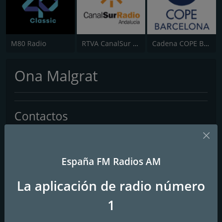
M80 Radio
RTVA CanalSur Radio
Cadena COPE Barcelona
Ona Malgrat
Contactos
Página web:
http://malgratcomunicacio.cat
Redes sociales
España FM Radios AM
La aplicación de radio número
1