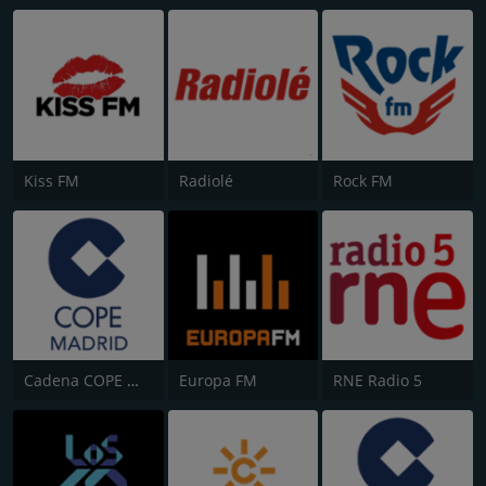
Kiss FM
Radiolé
Rock FM
Cadena COPE Madrid
Europa FM
RNE Radio 5