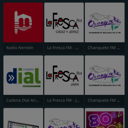
Radio Nervión
La Fresca FM - Cádiz y Jerez
Chanquete FM Málaga
Cadena Dial Andalucía Este 91.8
La Fresca FM - Jaén
Chanquete FM Costa del Sol