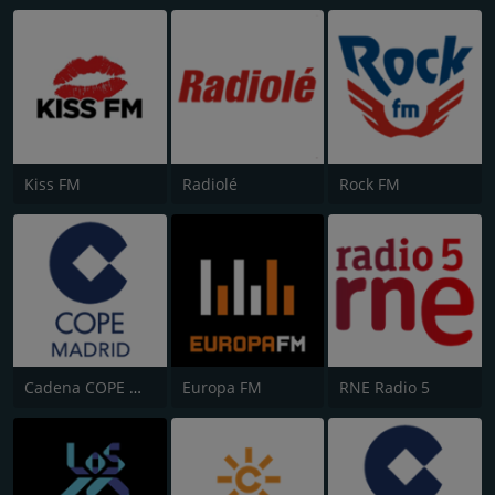
Kiss FM
Radiolé
Rock FM
Cadena COPE Madrid
Europa FM
RNE Radio 5