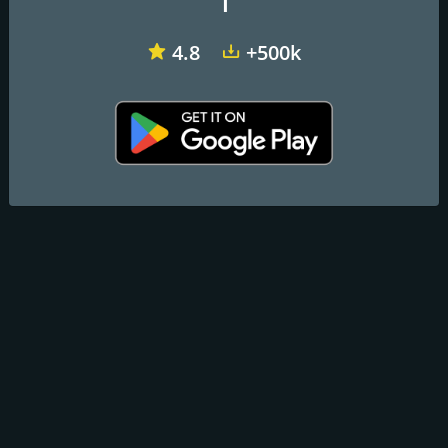
1
4.8
+500k