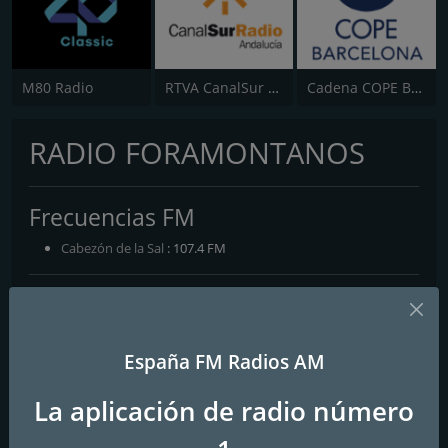
M80 Radio
RTVA CanalSur Radio
Cadena COPE Barcelona
RADIO FORAMONTANOS
Frecuencias FM
Cabezón de la Sal
: 107.4 FM
Contactos
Página web:
http://www.foramontanos.fm/
España FM Radios AM
Redes sociales
La aplicación de radio número