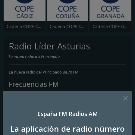
Cadena COPE Cádiz
Cadena COPE Coruña
Cadena COPE Granada
Radio Líder Asturias
La nueva radio del Principado
La nueva radio del Principado 88.70 FM
Frecuencias FM
Oviedo
: 88.7 FM
Contactos
España FM Radios AM
Página web:
http://www.radiolider.com
La aplicación de radio número
Teléfono:
902 955 933