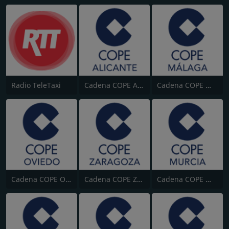
Radio TeleTaxi
Cadena COPE Alicante
Cadena COPE Málaga
Cadena COPE Oviedo
Cadena COPE Zaragoza
Cadena COPE Murcia