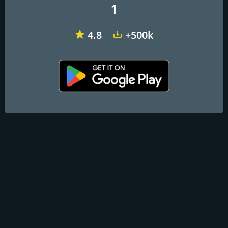
1
Correo electrónico:
control@radiolider.com
4.8
+500k