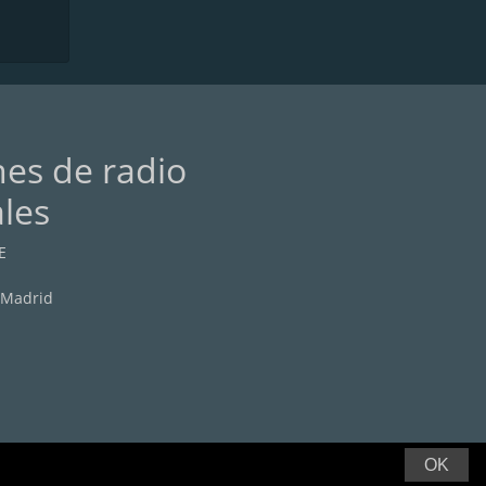
nes de radio
ales
E
 Madrid
OK