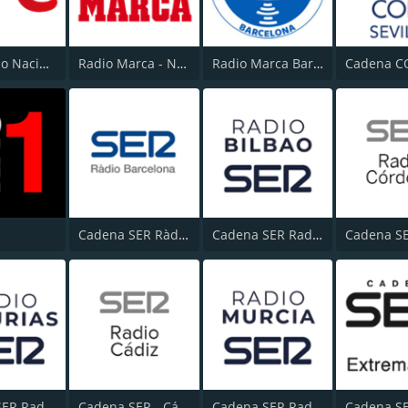
RNE Radio Nacional (Radio 1)
Radio Marca - Nacional
Radio Marca Barcelona
Cadena SER Ràdio Barcelona
Cadena SER Radio Bilbao
Cadena SER Radio Asturias
Cadena SER - Cádiz
Cadena SER Radio Murcia