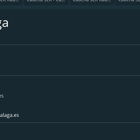
ga
es
laga.es