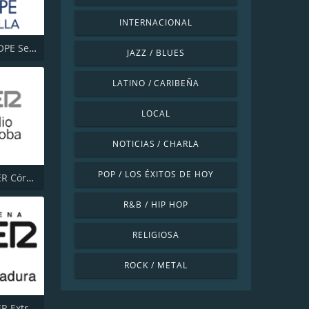
INTERNACIONAL
Cadena COPE Sevilla
JAZZ / BLUES
LATINO / CARIBEÑA
LOCAL
NOTICIAS / CHARLA
POP / LOS ÉXITOS DE HOY
Cadena SER Córdoba
R&B / HIP HOP
RELIGIOSA
ROCK / METAL
Cadena SER Extremadura