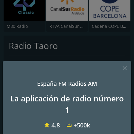
M80 Radio
RTVA CanalSur Radio
Cadena COPE Barcelona
Radio Taoro
Contactos
Página web:
http://www.radiotaoro.com/
España FM Radios AM
La aplicación de radio número
1
4.8
+500k