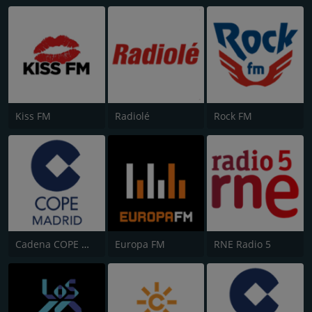
Kiss FM
Radiolé
Rock FM
Cadena COPE Madrid
Europa FM
RNE Radio 5