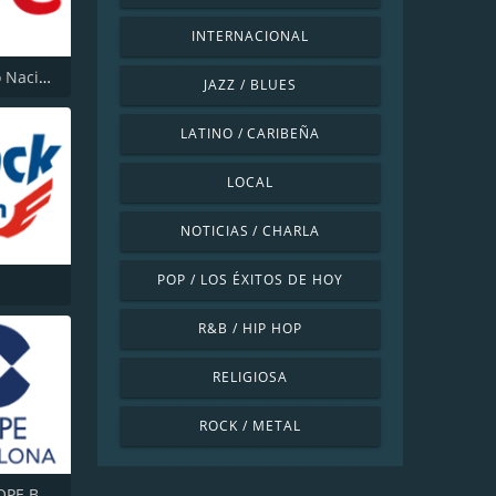
INTERNACIONAL
RNE Radio Nacional (Radio 1)
JAZZ / BLUES
LATINO / CARIBEÑA
LOCAL
NOTICIAS / CHARLA
POP / LOS ÉXITOS DE HOY
R&B / HIP HOP
RELIGIOSA
ROCK / METAL
Cadena COPE Barcelona