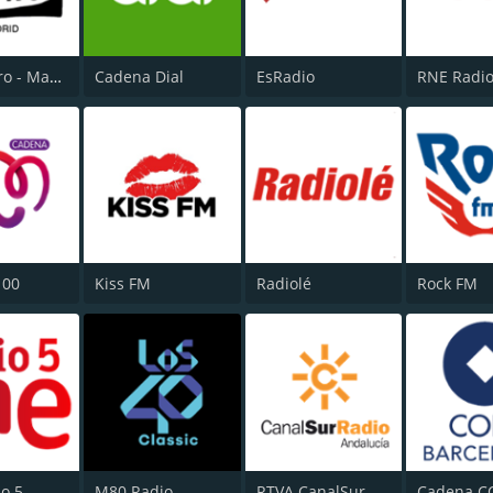
Onda Cero - Madrid
Cadena Dial
EsRadio
100
Kiss FM
Radiolé
Rock FM
o 5
M80 Radio
RTVA CanalSur Radio