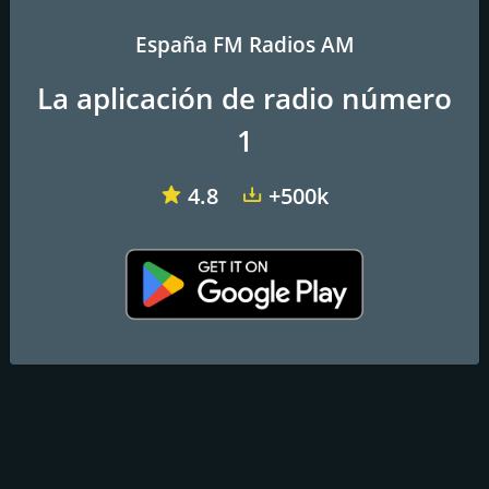
Frecuencias FM
España FM Radios AM
Mazarrón
: 97.3 FM
La aplicación de radio número
Murcia
: 97.3 FM
1
Contactos
Página web:
http://www.sieteradio.com
4.8
+500k
Teléfono:
652603080
Correo electrónico:
info@sieteradio.com