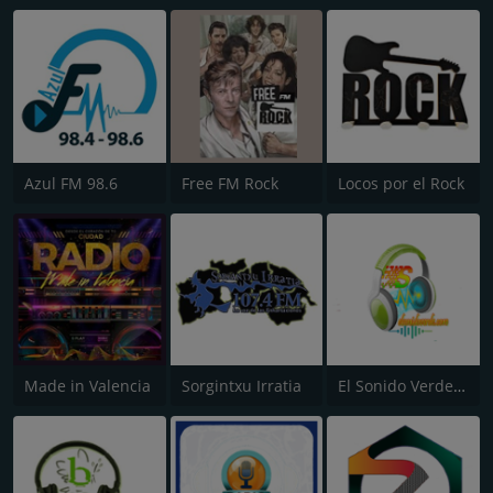
Azul FM 98.6
Free FM Rock
Locos por el Rock
Made in Valencia
Sorgintxu Irratia
El Sonido Verde Live