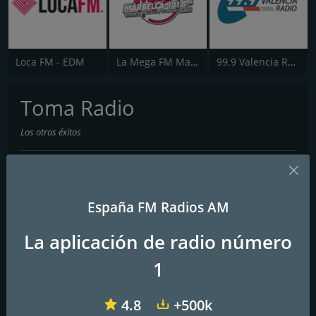
Loca FM - EDM
La Mega FM Marbella 90.0
99.9 Valencia Radio
Toma Radio
Los otros éxitos
Contactos
España FM Radios AM
Página web:
http://www.tomaradio.es
La aplicación de radio número
1
4.8
+500k