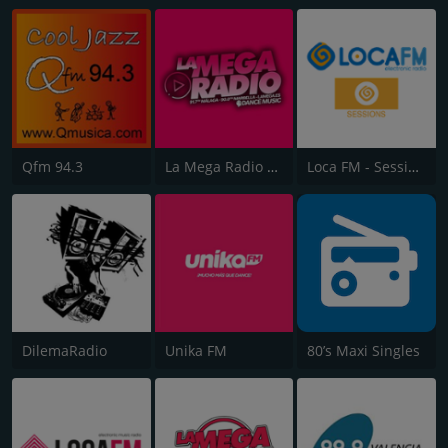
Qfm 94.3
La Mega Radio 91.7 FM
Loca FM - Sessions
DilemaRadio
Unika FM
80’s Maxi Singles