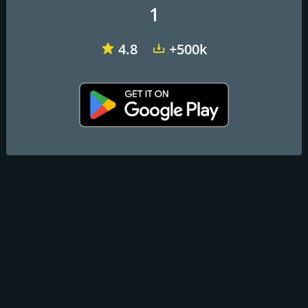
1
Correo electrónico:
info@lamejormusica.es
4.8
+500k