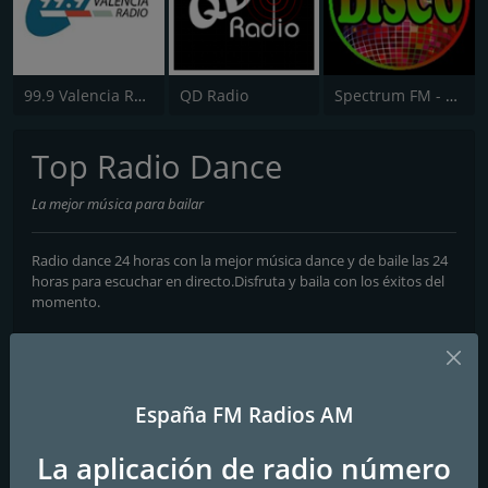
99.9 Valencia Radio
QD Radio
Spectrum FM - Costa Blanca
Top Radio Dance
La mejor música para bailar
Radio dance 24 horas con la mejor música dance y de baile las 24
horas para escuchar en directo.Disfruta y baila con los éxitos del
momento.
Frecuencias FM
Seville
España FM Radios AM
Contactos
La aplicación de radio número
Página web:
https://www.escucharradiosonline.com