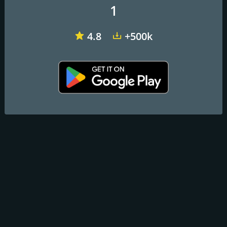
1
Correo electrónico:
factomaniaweb@gmail.com
4.8
+500k