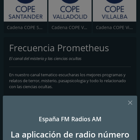
Cadena COPE Santander
Cadena COPE Valladolid
Cadena COPE Villalba
Frecuencia Prometheus
El canal del misterio y las ciencias ocultas
En nuestro canal tematico escucharas los mejores programas y
relatos de terror, misterio, pasapsicologia y todo lo relacionado
con las ciencias ocultas.
Frecuencias FM
Granada
: Online
España FM Radios AM
Contactos
La aplicación de radio número
Página web:
https://factomania.es