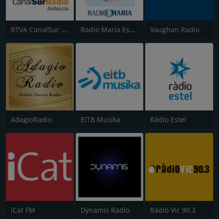
RTVA CanalSur Radio
Radio María España
Vaughan Radio
AdagioRadio
EiTB Musika
Ràdio Estel
iCat FM
Dynamis Radio
Ràdio Vic 90.3