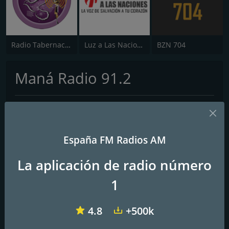
Radio Tabernaculo España
Luz a Las Naciones
BZN 704
Maná Radio 91.2
Frecuencias FM
Tarragona
: 91.2 FM
España FM Radios AM
La aplicación de radio número
1
4.8
+500k