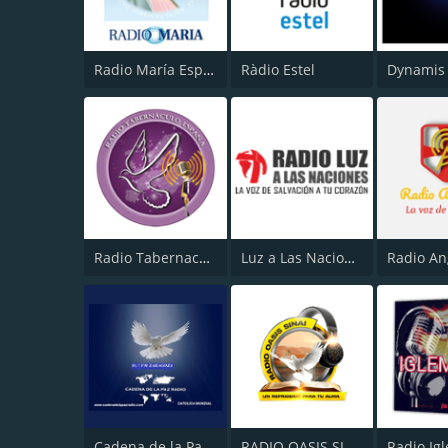
Radio María España
Ràdio Estel
Dynamis
Radio Tabernaculo España
Luz a Las Naciones
Radio An
Cadena de la Paz Radio
RADIO OASIS SINAI
Radio Ig