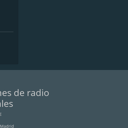
nes de radio
ales
E
 Madrid