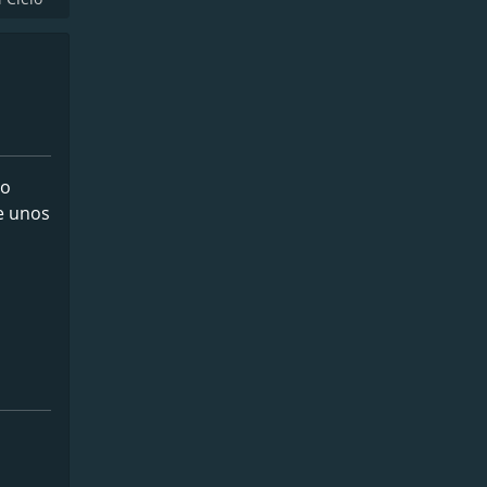
lo
de unos