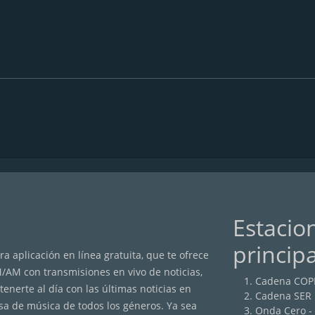
Estacio
princip
a aplicación en línea gratuita, que te ofrece
M/AM con transmisiones en vivo de noticias,
Cadena COP
nerte al día con las últimas noticias en
Cadena SER
sa de música de todos los géneros. Ya sea
Onda Cero -