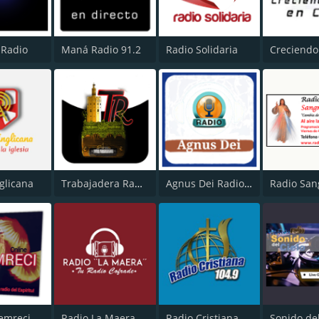
 Radio
Maná Radio 91.2
Radio Solidaria
glicana
Trabajadera Radio
Agnus Dei Radio GT
lemreci
Radio La Maera
Radio Cristiana 104.9 FM
Sonido del